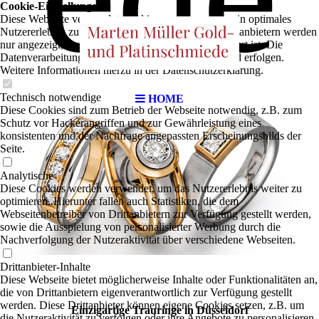
Cookie-Einstellungen
Diese Webseite verwendet Cookies, um Besuchern ein optimales
Nutzererlebnis zu bieten. Bestimmte Inhalte von Drittanbietern werden
nur angezeigt, wenn die entsprechende Option aktiviert ist. Die
Datenverarbeitung kann dann auch in einem Drittland erfolgen.
Weitere Informationen hierzu in der Datenschutzerklärung.
Technisch notwendige
HOME
Diese Cookies sind zum Betrieb der Webseite notwendig, z.B. zum
Schutz vor Hackerangriffen und zur Gewährleistung eines
konsistenten und der Nachfrage angepassten Erscheinungsbilds der
Seite.
Analytische
Diese Cookies werden verwendet, um das Nutzererlebnis weiter zu
optimieren. Hierunter fallen auch Statistiken, die dem
Webseitenbetreiber von Drittanbietern zur Verfügung gestellt werden,
sowie die Ausspielung von personalisierter Werbung durch die
Nachverfolgung der Nutzeraktivität über verschiedene Webseiten.
Drittanbieter-Inhalte
Diese Webseite bietet möglicherweise Inhalte oder Funktionalitäten an,
die von Drittanbietern eigenverantwortlich zur Verfügung gestellt
werden. Diese Drittanbieter können eigene Cookies setzen, z.B. um
Einzigartige Trauringe in Düsseldorf
die Nutzeraktivität zu verfolgen oder ihre Angebote zu personalisieren