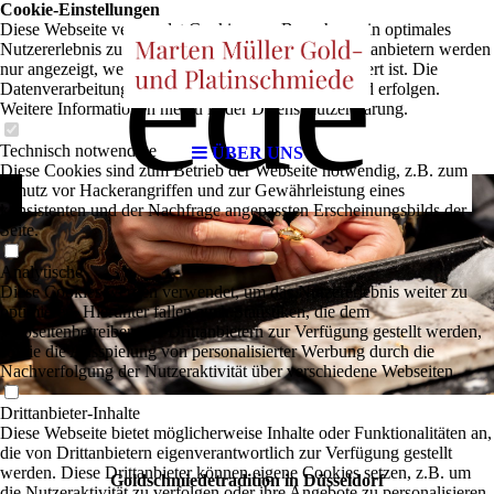
Cookie-Einstellungen
ede
Diese Webseite verwendet Cookies, um Besuchern ein optimales
Nutzererlebnis zu bieten. Bestimmte Inhalte von Drittanbietern werden
nur angezeigt, wenn die entsprechende Option aktiviert ist. Die
Datenverarbeitung kann dann auch in einem Drittland erfolgen.
Weitere Informationen hierzu in der Datenschutzerklärung.
Technisch notwendige
ÜBER UNS
Diese Cookies sind zum Betrieb der Webseite notwendig, z.B. zum
Schutz vor Hackerangriffen und zur Gewährleistung eines
konsistenten und der Nachfrage angepassten Erscheinungsbilds der
Seite.
Analytische
Diese Cookies werden verwendet, um das Nutzererlebnis weiter zu
optimieren. Hierunter fallen auch Statistiken, die dem
Webseitenbetreiber von Drittanbietern zur Verfügung gestellt werden,
sowie die Ausspielung von personalisierter Werbung durch die
Nachverfolgung der Nutzeraktivität über verschiedene Webseiten.
Drittanbieter-Inhalte
Diese Webseite bietet möglicherweise Inhalte oder Funktionalitäten an,
die von Drittanbietern eigenverantwortlich zur Verfügung gestellt
werden. Diese Drittanbieter können eigene Cookies setzen, z.B. um
Goldschmiedetradition in Düsseldorf
die Nutzeraktivität zu verfolgen oder ihre Angebote zu personalisieren