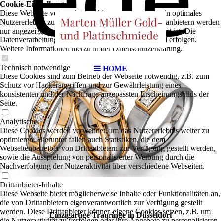
Cookie-Einstellungen
Diese Webseite verwendet Cookies, um Besuchern ein optimales
Nutzererlebnis zu bieten. Bestimmte Inhalte von Drittanbietern werden
nur angezeigt, wenn die entsprechende Option aktiviert ist. Die
Datenverarbeitung kann dann auch in einem Drittland erfolgen.
Weitere Informationen hierzu in der Datenschutzerklärung.
Technisch notwendige
HOME
Diese Cookies sind zum Betrieb der Webseite notwendig, z.B. zum
Schutz vor Hackerangriffen und zur Gewährleistung eines
konsistenten und der Nachfrage angepassten Erscheinungsbilds der
Seite.
Analytische
Diese Cookies werden verwendet, um das Nutzererlebnis weiter zu
optimieren. Hierunter fallen auch Statistiken, die dem
Webseitenbetreiber von Drittanbietern zur Verfügung gestellt werden,
sowie die Ausspielung von personalisierter Werbung durch die
Nachverfolgung der Nutzeraktivität über verschiedene Webseiten.
Drittanbieter-Inhalte
Diese Webseite bietet möglicherweise Inhalte oder Funktionalitäten an,
die von Drittanbietern eigenverantwortlich zur Verfügung gestellt
werden. Diese Drittanbieter können eigene Cookies setzen, z.B. um
Einzigartige Trauringe in Düsseldorf
die Nutzeraktivität zu verfolgen oder ihre Angebote zu personalisieren