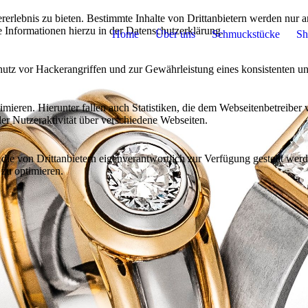
lebnis zu bieten. Bestimmte Inhalte von Drittanbietern werden nur ang
e Informationen hierzu in der Datenschutzerklärung.
Home
Über uns
Schmuckstücke
Sh
utz vor Hackerangriffen und zur Gewährleistung eines konsistenten un
ieren. Hierunter fallen auch Statistiken, die dem Webseitenbetreiber v
r Nutzeraktivität über verschiedene Webseiten.
 die von Drittanbietern eigenverantwortlich zur Verfügung gestellt wer
 zu optimieren.