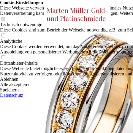
Cookie-Einstellungen
Diese Webseite verwendet Cookies, um Besuchern ein optimales Nutzerer
Datenverarbeitung kann dann auch in einem Drittland erfolgen. Weiter
Technisch notwendige
Diese Cookies sind zum Betrieb der Webseite notwendig, z.B. zum Sch
Analytische
Diese Cookies werden verwendet, um das Nutzererlebnis weiter zu optim
Ausspielung von personalisierter Werbung durch die Nachverfolgung de
Drittanbieter-Inhalte
Diese Webseite bietet möglicherweise Inhalte oder Funktionalitäten an,
Nutzeraktivität zu verfolgen oder ihre Angebote zu personalisieren und
Ablehnen
Alle akzeptieren
Speichern
Datenschutz