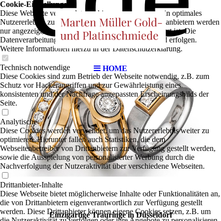
Cookie-Einstellungen
Diese Webseite verwendet Cookies, um Besuchern ein optimales
Nutzererlebnis zu bieten. Bestimmte Inhalte von Drittanbietern werden
nur angezeigt, wenn die entsprechende Option aktiviert ist. Die
Datenverarbeitung kann dann auch in einem Drittland erfolgen.
Weitere Informationen hierzu in der Datenschutzerklärung.
Technisch notwendige
HOME
Diese Cookies sind zum Betrieb der Webseite notwendig, z.B. zum
Schutz vor Hackerangriffen und zur Gewährleistung eines
konsistenten und der Nachfrage angepassten Erscheinungsbilds der
Seite.
Analytische
Diese Cookies werden verwendet, um das Nutzererlebnis weiter zu
optimieren. Hierunter fallen auch Statistiken, die dem
Webseitenbetreiber von Drittanbietern zur Verfügung gestellt werden,
sowie die Ausspielung von personalisierter Werbung durch die
Nachverfolgung der Nutzeraktivität über verschiedene Webseiten.
Drittanbieter-Inhalte
Diese Webseite bietet möglicherweise Inhalte oder Funktionalitäten an,
die von Drittanbietern eigenverantwortlich zur Verfügung gestellt
werden. Diese Drittanbieter können eigene Cookies setzen, z.B. um
Einzigartige Trauringe in Düsseldorf
die Nutzeraktivität zu verfolgen oder ihre Angebote zu personalisieren