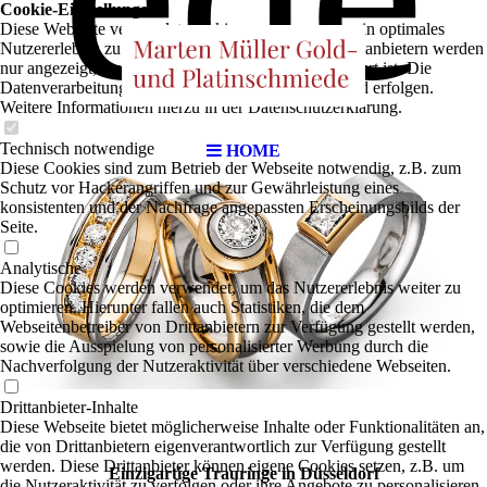
Cookie-Einstellungen
Diese Webseite verwendet Cookies, um Besuchern ein optimales
Nutzererlebnis zu bieten. Bestimmte Inhalte von Drittanbietern werden
nur angezeigt, wenn die entsprechende Option aktiviert ist. Die
Datenverarbeitung kann dann auch in einem Drittland erfolgen.
Weitere Informationen hierzu in der Datenschutzerklärung.
Technisch notwendige
HOME
Diese Cookies sind zum Betrieb der Webseite notwendig, z.B. zum
Schutz vor Hackerangriffen und zur Gewährleistung eines
konsistenten und der Nachfrage angepassten Erscheinungsbilds der
Seite.
Analytische
Diese Cookies werden verwendet, um das Nutzererlebnis weiter zu
optimieren. Hierunter fallen auch Statistiken, die dem
Webseitenbetreiber von Drittanbietern zur Verfügung gestellt werden,
sowie die Ausspielung von personalisierter Werbung durch die
Nachverfolgung der Nutzeraktivität über verschiedene Webseiten.
Drittanbieter-Inhalte
Diese Webseite bietet möglicherweise Inhalte oder Funktionalitäten an,
die von Drittanbietern eigenverantwortlich zur Verfügung gestellt
werden. Diese Drittanbieter können eigene Cookies setzen, z.B. um
Einzigartige Trauringe in Düsseldorf
die Nutzeraktivität zu verfolgen oder ihre Angebote zu personalisieren