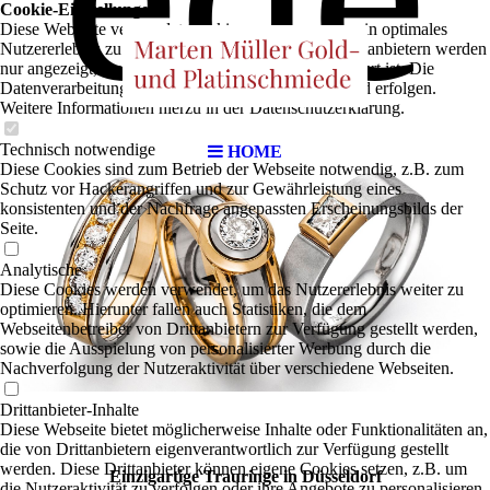
Cookie-Einstellungen
Diese Webseite verwendet Cookies, um Besuchern ein optimales
Nutzererlebnis zu bieten. Bestimmte Inhalte von Drittanbietern werden
nur angezeigt, wenn die entsprechende Option aktiviert ist. Die
Datenverarbeitung kann dann auch in einem Drittland erfolgen.
Weitere Informationen hierzu in der Datenschutzerklärung.
Technisch notwendige
HOME
Diese Cookies sind zum Betrieb der Webseite notwendig, z.B. zum
Schutz vor Hackerangriffen und zur Gewährleistung eines
konsistenten und der Nachfrage angepassten Erscheinungsbilds der
Seite.
Analytische
Diese Cookies werden verwendet, um das Nutzererlebnis weiter zu
optimieren. Hierunter fallen auch Statistiken, die dem
Webseitenbetreiber von Drittanbietern zur Verfügung gestellt werden,
sowie die Ausspielung von personalisierter Werbung durch die
Nachverfolgung der Nutzeraktivität über verschiedene Webseiten.
Drittanbieter-Inhalte
Diese Webseite bietet möglicherweise Inhalte oder Funktionalitäten an,
die von Drittanbietern eigenverantwortlich zur Verfügung gestellt
werden. Diese Drittanbieter können eigene Cookies setzen, z.B. um
Einzigartige Trauringe in Düsseldorf
die Nutzeraktivität zu verfolgen oder ihre Angebote zu personalisieren