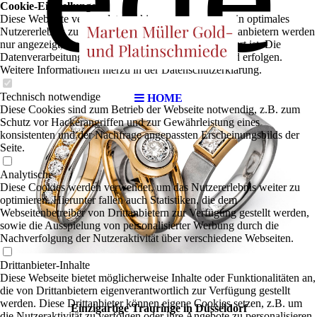
Cookie-Einstellungen
Diese Webseite verwendet Cookies, um Besuchern ein optimales
Nutzererlebnis zu bieten. Bestimmte Inhalte von Drittanbietern werden
nur angezeigt, wenn die entsprechende Option aktiviert ist. Die
Datenverarbeitung kann dann auch in einem Drittland erfolgen.
Weitere Informationen hierzu in der Datenschutzerklärung.
Technisch notwendige
HOME
Diese Cookies sind zum Betrieb der Webseite notwendig, z.B. zum
Schutz vor Hackerangriffen und zur Gewährleistung eines
konsistenten und der Nachfrage angepassten Erscheinungsbilds der
Seite.
Analytische
Diese Cookies werden verwendet, um das Nutzererlebnis weiter zu
optimieren. Hierunter fallen auch Statistiken, die dem
Webseitenbetreiber von Drittanbietern zur Verfügung gestellt werden,
sowie die Ausspielung von personalisierter Werbung durch die
Nachverfolgung der Nutzeraktivität über verschiedene Webseiten.
Drittanbieter-Inhalte
Diese Webseite bietet möglicherweise Inhalte oder Funktionalitäten an,
die von Drittanbietern eigenverantwortlich zur Verfügung gestellt
werden. Diese Drittanbieter können eigene Cookies setzen, z.B. um
Einzigartige Trauringe in Düsseldorf
die Nutzeraktivität zu verfolgen oder ihre Angebote zu personalisieren