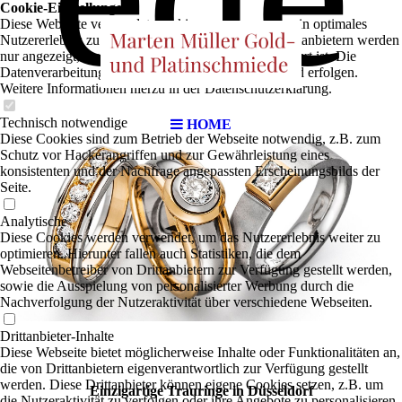
Cookie-Einstellungen
Diese Webseite verwendet Cookies, um Besuchern ein optimales
Nutzererlebnis zu bieten. Bestimmte Inhalte von Drittanbietern werden
nur angezeigt, wenn die entsprechende Option aktiviert ist. Die
Datenverarbeitung kann dann auch in einem Drittland erfolgen.
Weitere Informationen hierzu in der Datenschutzerklärung.
Technisch notwendige
HOME
Diese Cookies sind zum Betrieb der Webseite notwendig, z.B. zum
Schutz vor Hackerangriffen und zur Gewährleistung eines
konsistenten und der Nachfrage angepassten Erscheinungsbilds der
Seite.
Analytische
Diese Cookies werden verwendet, um das Nutzererlebnis weiter zu
optimieren. Hierunter fallen auch Statistiken, die dem
Webseitenbetreiber von Drittanbietern zur Verfügung gestellt werden,
sowie die Ausspielung von personalisierter Werbung durch die
Nachverfolgung der Nutzeraktivität über verschiedene Webseiten.
Drittanbieter-Inhalte
Diese Webseite bietet möglicherweise Inhalte oder Funktionalitäten an,
die von Drittanbietern eigenverantwortlich zur Verfügung gestellt
werden. Diese Drittanbieter können eigene Cookies setzen, z.B. um
Einzigartige Trauringe in Düsseldorf
die Nutzeraktivität zu verfolgen oder ihre Angebote zu personalisieren