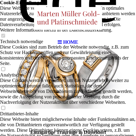
Cookie-Einstellungen
Diese Webseite verwendet Cookies, um Besuchern ein optimales
Nutzererlebnis zu bieten. Bestimmte Inhalte von Drittanbietern werden
nur angezeigt, wenn die entsprechende Option aktiviert ist. Die
Datenverarbeitung kann dann auch in einem Drittland erfolgen.
Weitere Informationen hierzu in der Datenschutzerklärung.
Technisch notwendige
HOME
Diese Cookies sind zum Betrieb der Webseite notwendig, z.B. zum
Schutz vor Hackerangriffen und zur Gewährleistung eines
konsistenten und der Nachfrage angepassten Erscheinungsbilds der
Seite.
Analytische
Diese Cookies werden verwendet, um das Nutzererlebnis weiter zu
optimieren. Hierunter fallen auch Statistiken, die dem
Webseitenbetreiber von Drittanbietern zur Verfügung gestellt werden,
sowie die Ausspielung von personalisierter Werbung durch die
Nachverfolgung der Nutzeraktivität über verschiedene Webseiten.
Drittanbieter-Inhalte
Diese Webseite bietet möglicherweise Inhalte oder Funktionalitäten an,
die von Drittanbietern eigenverantwortlich zur Verfügung gestellt
werden. Diese Drittanbieter können eigene Cookies setzen, z.B. um
Einzigartige Trauringe in Düsseldorf
die Nutzeraktivität zu verfolgen oder ihre Angebote zu personalisieren